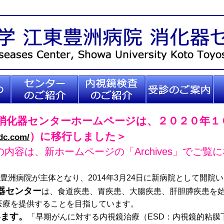
センター紹介
内視鏡検査紹介
受診のご案内
医
 消化器センターホームページは、２０２０年
）に移行しました＞
dc.com/
内容は、新ホームページの「Archives」でご覧
豊洲病院が主体となり、2014年3月24日に新病院として開院
器センター
は、食道疾患、胃疾患、大腸疾患、肝胆膵疾患を
医療を提供することを目指しています。
います。
「早期がんに対する内視鏡治療（ESD：内視鏡的粘膜