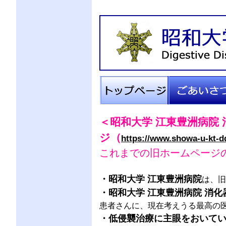
トップページ
ごあいさつ
＜昭和大学 江東豊洲病院
ジ（
https://www.showa-u-kt-d
これまでの旧ホームページの
・昭和大学 江東豊洲病院
は、旧
・昭和大学 江東豊洲病院 消化
患者さんに、現在考えうる最高の
・低侵襲治療に主眼をおいて