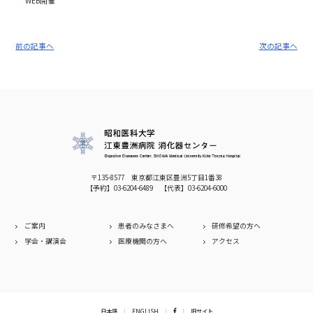
WEB開催
前の記事へ
次の記事へ
〒135-8577 東京都江東区豊洲5丁目1番38
【予約】
03-6204-6489
【代表】
03-6204-6000
ご案内
患者のみなさまへ
研修希望の方へ
学会・講演会
医療機関の方へ
アクセス
日本語
ENGLISH
旧サイト