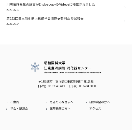
川﨑佑輝先生の論文がEndoscopy E-Videosに掲載されました
2026.06.17
第122回日本消化器内視鏡学会関東支部例会 参加報告
2026.06.14
〒135-8577 東京都江東区豊洲5丁目1番38
【予約】
03-6204-6489
【代表】
03-6204-6000
ご案内
患者のみなさまへ
研修希望の方へ
学会・講演会
医療機関の方へ
アクセス