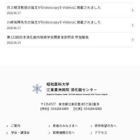
井上晴洋教授の論文がEndoscopy E-Videosに掲載されました
2026.06.17
川﨑佑輝先生の論文がEndoscopy E-Videosに掲載されました
2026.06.17
第122回日本消化器内視鏡学会関東支部例会 参加報告
2026.06.14
〒135-8577 東京都江東区豊洲5丁目1番38
【予約】
03-6204-6489
【代表】
03-6204-6000
ご案内
患者のみなさまへ
研修希望の方へ
学会・講演会
医療機関の方へ
アクセス