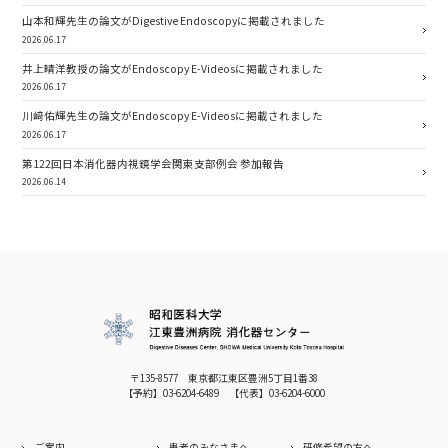
山本和輝先生の論文がDigestive Endoscopyに掲載されました
2026.06.17
井上晴洋教授の論文がEndoscopy E-Videosに掲載されました
2026.06.17
川﨑佑輝先生の論文がEndoscopy E-Videosに掲載されました
2026.06.17
第122回日本消化器内視鏡学会関東支部例会 参加報告
2026.06.14
〒135-8577 東京都江東区豊洲5丁目1番38
【予約】
03-6204-6489
【代表】
03-6204-6000
ご案内
患者のみなさまへ
研修希望の方へ