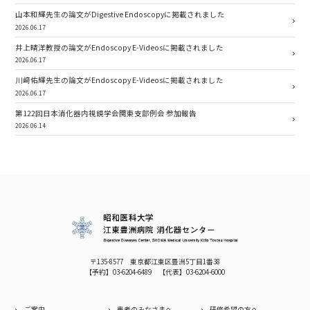
山本和輝先生の論文がDigestive Endoscopyに掲載されました
2026.06.17
井上晴洋教授の論文がEndoscopy E-Videosに掲載されました
2026.06.17
川﨑佑輝先生の論文がEndoscopy E-Videosに掲載されました
2026.06.17
第122回日本消化器内視鏡学会関東支部例会 参加報告
2026.06.14
〒135-8577 東京都江東区豊洲5丁目1番38
【予約】
03-6204-6489
【代表】
03-6204-6000
ご案内
患者のみなさまへ
研修希望の方へ