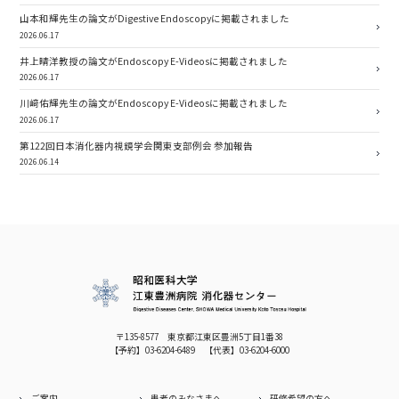
山本和輝先生の論文がDigestive Endoscopyに掲載されました
2026.06.17
井上晴洋教授の論文がEndoscopy E-Videosに掲載されました
2026.06.17
川﨑佑輝先生の論文がEndoscopy E-Videosに掲載されました
2026.06.17
第122回日本消化器内視鏡学会関東支部例会 参加報告
2026.06.14
〒135-8577 東京都江東区豊洲5丁目1番38
【予約】
03-6204-6489
【代表】
03-6204-6000
ご案内
患者のみなさまへ
研修希望の方へ