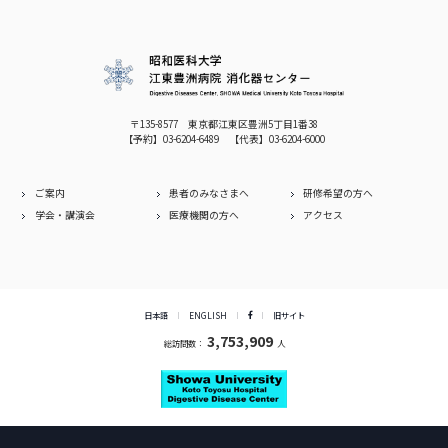
〒135-8577 東京都江東区豊洲5丁目1番38
【予約】
03-6204-6489
【代表】
03-6204-6000
ご案内
患者のみなさまへ
研修希望の方へ
学会・講演会
医療機関の方へ
アクセス
日本語
ENGLISH
旧サイト
3,753,909
総訪問数：
人