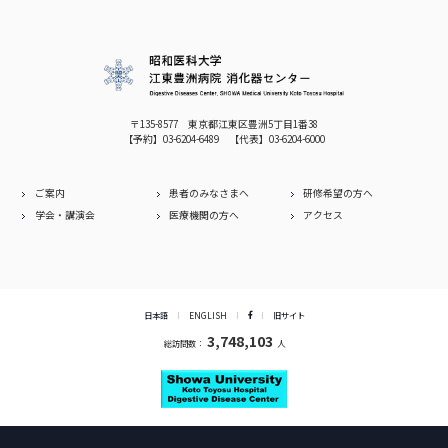
〒135-8577 東京都江東区豊洲5丁目1番38
【予約】
03-6204-6489
【代表】
03-6204-6000
ご案内
患者のみなさまへ
研修希望の方へ
学会・講演会
医療機関の方へ
アクセス
日本語
ENGLISH
旧サイト
3,748,103
総訪問数：
人