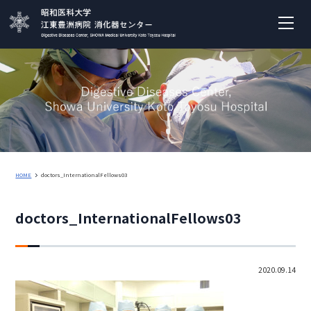
HOME
doctors_InternationalFellows03
doctors_InternationalFellows03
2020.09.14