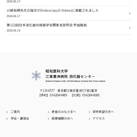
2026.06.17
川﨑佑輝先生の論文がEndoscopy E-Videosに掲載されました
2026.06.17
第122回日本消化器内視鏡学会関東支部例会 参加報告
2026.06.14
〒135-8577 東京都江東区豊洲5丁目1番38
【予約】
03-6204-6489
【代表】
03-6204-6000
ご案内
患者のみなさまへ
研修希望の方へ
学会・講演会
医療機関の方へ
アクセス