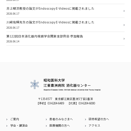
井上晴洋教授の論文がEndoscopy E-Videosに掲載されました
2026.06.17
川﨑佑輝先生の論文がEndoscopy E-Videosに掲載されました
2026.06.17
第122回日本消化器内視鏡学会関東支部例会 参加報告
2026.06.14
〒135-8577 東京都江東区豊洲5丁目1番38
【予約】
03-6204-6489
【代表】
03-6204-6000
ご案内
患者のみなさまへ
研修希望の方へ
学会・講演会
医療機関の方へ
アクセス