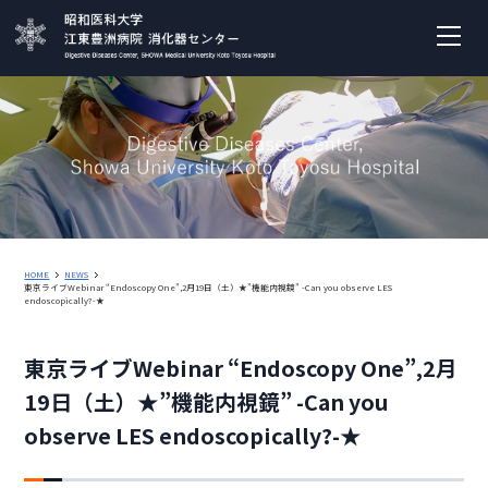
HOME
NEWS
東京ライブWebinar “Endoscopy One”,2月19日（土）★”機能内視鏡” -Can you observe LES
endoscopically?-★
東京ライブWebinar “Endoscopy One”,2月
19日（土）★”機能内視鏡” -Can you
observe LES endoscopically?-★