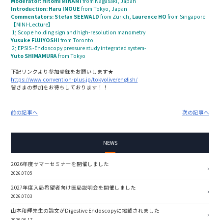
Moderator:
Hitomi MINAMI
from Nagasaki, Japan
Introduction:
Haru INOUE
from Tokyo, Japan
Commentators:
Stefan SEEWALD
from Zurich,
Laurence HO
from Singapore
【MINI-Lecture】
1; Scope holding sign and high-resolution manometry
Yusuke FUJIYOSHI
from Toronto
2; EPSIS -Endoscopy pressure study integrated system-
Yuto
SHIMAMURA
from Tokyo
下記リンクより参加登録をお願いします★
https://www.convention-plus.jp/tokyolive/english/
皆さまの参加をお待ちしております！！
前の記事へ
次の記事へ
NEWS
2026年度サマーセミナーを開催しました
2026.07.05
2027年度入局希望者向け医局説明会を開催しました
2026.07.03
山本和輝先生の論文がDigestive Endoscopyに掲載されました
2026.06.17