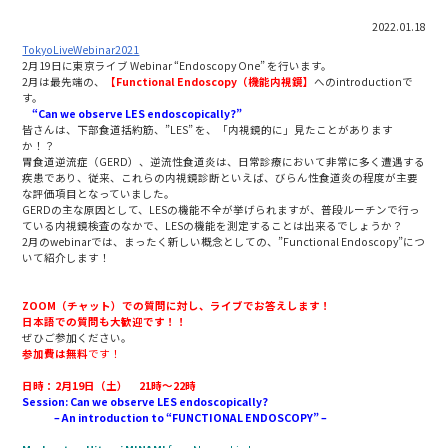
2022.01.18
TokyoLiveWebinar2021
2月19日に東京ライブ Webinar “Endoscopy One” を行います。
2月は最先端の、
【Functional Endoscopy（機能内視鏡】
へのintroductionで
す。
“Can we observe
LES e
ndoscopically?”
皆さんは、下部食道括約筋、”LES” を、「内視鏡的に」見たことがあります
か！？
胃食道逆流症（GERD）、逆流性食道炎は、日常診療において非常に多く遭遇する
疾患であり、従来、これらの内視鏡診断といえば、びらん性食道炎の程度が主要
な評価項目となっていました。
GERDの主な原因として、LESの機能不全が挙げられますが、普段ルーチンで行っ
ている内視鏡検査のなかで、LESの機能を測定することは出来るでしょうか？
2月のwebinarでは、まったく新しい概念としての、”Functional Endoscopy”につ
いて紹介します！
ZOOM（チャット）での質問に対し、ライブでお答えします！
日本語での質問も大歓迎です！！
ぜひご参加ください。
参加費は無料
です！
日時：2月19日（土） 21時～22時
Session:
Can we observe
LES
endoscopically?
– An introduction to
“FUNCTIONAL ENDOSCOPY” –