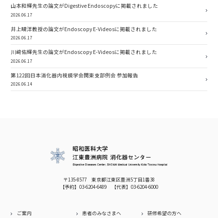
山本和輝先生の論文がDigestive Endoscopyに掲載されました
2026.06.17
井上晴洋教授の論文がEndoscopy E-Videosに掲載されました
2026.06.17
川﨑佑輝先生の論文がEndoscopy E-Videosに掲載されました
2026.06.17
第122回日本消化器内視鏡学会関東支部例会 参加報告
2026.06.14
〒135-8577 東京都江東区豊洲5丁目1番38
【予約】
03-6204-6489
【代表】
03-6204-6000
ご案内
患者のみなさまへ
研修希望の方へ