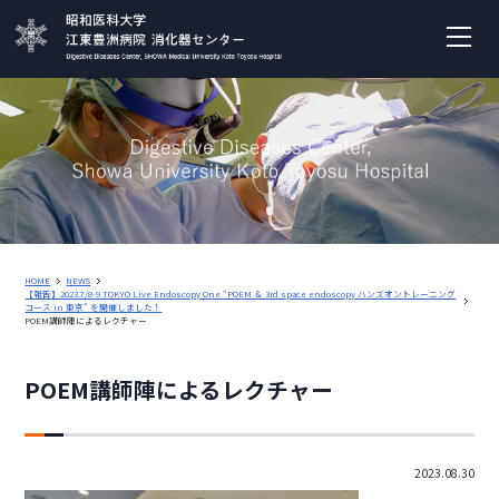
HOME
NEWS
【報告】2023.7/8-9 TOKYO Live Endoscopy One “POEM ＆ 3rd space endoscopy ハンズオントレーニング
コース in 東京” を開催しました！
POEM講師陣によるレクチャー
POEM講師陣によるレクチャー
2023.08.30