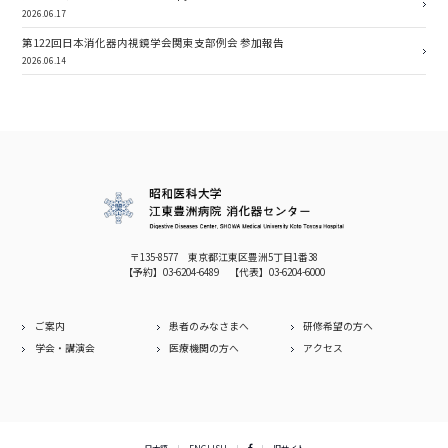
2026.06.17
第122回日本消化器内視鏡学会関東支部例会 参加報告
2026.06.14
〒135-8577 東京都江東区豊洲5丁目1番38
【予約】
03-6204-6489
【代表】
03-6204-6000
ご案内
患者のみなさまへ
研修希望の方へ
学会・講演会
医療機関の方へ
アクセス
日本語
ENGLISH
旧サイト