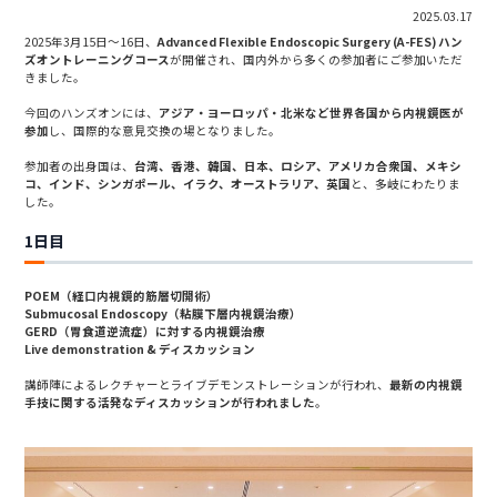
2025.03.17
2025年3月15日～16日、
Advanced Flexible Endoscopic Surgery (A-FES) ハン
ズオントレーニングコース
が開催され、国内外から多くの参加者にご参加いただ
きました。
今回のハンズオンには、
アジア・ヨーロッパ・北米など世界各国から内視鏡医が
参加
し、国際的な意見交換の場となりました。
参加者の出身国は、
台湾、香港、韓国、日本、ロシア、アメリカ合衆国、メキシ
コ、インド、シンガポール、イラク、オーストラリア、英国
と、多岐にわたりま
した。
1日目
POEM（経口内視鏡的筋層切開術）
Submucosal Endoscopy（粘膜下層内視鏡治療）
GERD（胃食道逆流症）に対する内視鏡治療
Live demonstration & ディスカッション
講師陣によるレクチャーとライブデモンストレーションが行われ、
最新の内視鏡
手技に関する活発なディスカッションが行われました
。