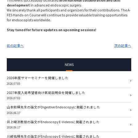
This event successfully facilitated
international collaboration and skill
development
in advanced endoscopic surgery.
We sincerely thank all participants and organizers for their contributions. The A-
FES Hands-on Course will continue to provide valuable training opportunities
for endoscopists worldwide.
Stay tuned for future updates on upcoming sessions!
前の記事へ
次の記事へ
NEWS
2026年度サマーセミナーを開催しました
2026.07.05
2027年度入局希望者向け医局説明会を開催しました
2026.07.03
山本和輝先生の論文がDigestive Endoscopyに掲載されました
2026.06.17
井上晴洋教授の論文がEndoscopy E-Videosに掲載されました
2026.06.17
川﨑佑輝先生の論文がEndoscopy E-Videosに掲載されました