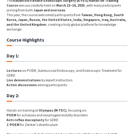
The
Advanced Flexible Endoscopic Surgery (A-FES) Hands-on Training
Course
was successfully held on
March 15–16, 2025
, with many participants
joining from both
Japan and overseas
.
This year, the course welcomed participants from
Taiwan, Hong Kong, South
Korea, Japan, Russia, the United States, India, Singapore, Iraq, Australia,
and the United Kingdom
, creating a truly global platform for knowledge
exchange.
Course Highlights
Day 1:
Lectures
on POEM, Submucosal Endoscopy, and Endoscopic Treatment for
GERD
Live demonstrations
by expert instructors
Active discussions
among participants
Day 2:
Hands-on training at
Olympus (M-TEC)
, focusing on:
POEM
for achalasia and esophageal motility disorders
Anti-reflux mucoplasty
for GERD
Z-POEM
for Zenker’s diverticulum