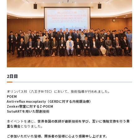
2日目
オリンパス社（八王子M-TEC）において、技術指導が行われました。
POEM
Anti-reflux mucoplasty（GERDに対する内視鏡治療）
Zenker憩室に対するZ-POEM
SutuARTを用いた閉創技術
本イベントを通じ、
世界各国の医師が最新技術を学び、互いに情報交換を行う貴
重な機会
となりました。
ご参加いただいた皆様、関係者の皆様に心より感謝申し上げます。