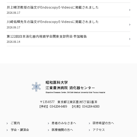
井上晴洋教授の論文がEndoscopy E-Videosに掲載されました
2026.06.17
川﨑佑輝先生の論文がEndoscopy E-Videosに掲載されました
2026.06.17
第122回日本消化器内視鏡学会関東支部例会 参加報告
2026.06.14
〒135-8577 東京都江東区豊洲5丁目1番38
【予約】
03-6204-6489
【代表】
03-6204-6000
ご案内
患者のみなさまへ
研修希望の方へ
学会・講演会
医療機関の方へ
アクセス