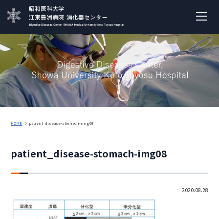
HOME
patient_disease-stomach-img08
patient_disease-stomach-img08
2020.08.28