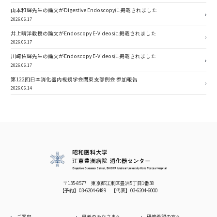
山本和輝先生の論文がDigestive Endoscopyに掲載されました
2026.06.17
井上晴洋教授の論文がEndoscopy E-Videosに掲載されました
2026.06.17
川﨑佑輝先生の論文がEndoscopy E-Videosに掲載されました
2026.06.17
第122回日本消化器内視鏡学会関東支部例会 参加報告
2026.06.14
〒135-8577 東京都江東区豊洲5丁目1番38
【予約】
03-6204-6489
【代表】
03-6204-6000
ご案内
患者のみなさまへ
研修希望の方へ