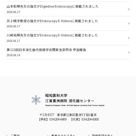
山本和輝先生の論文がDigestive Endoscopyに掲載されました
2026.06.17
井上晴洋教授の論文がEndoscopy E-Videosに掲載されました
2026.06.17
川﨑佑輝先生の論文がEndoscopy E-Videosに掲載されました
2026.06.17
第122回日本消化器内視鏡学会関東支部例会 参加報告
2026.06.14
〒135-8577 東京都江東区豊洲5丁目1番38
【予約】
03-6204-6489
【代表】
03-6204-6000
ご案内
患者のみなさまへ
研修希望の方へ