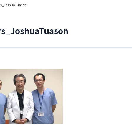
rs_JoshuaTuason
rs_JoshuaTuason