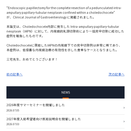
“Endoscopic papillectomy for the complete resection of a pedunculated intra-
ampullary papillary-tubular neoplasm confined within a choledochocele”
が、
Clinical Journal of Gastroenterology
に掲載されました。
本論文は、Choledochocele内部に発生した Intra-ampullary papillary-tubular
neoplasm（IAPN）に対して、内視鏡的乳頭切除術により一括完全切除に成功した
症例を報告したものです。
Choledochoceleに限局したIAPNの内視鏡下での完全切除例は非常に稀であり、
本症例は、低侵襲な内視鏡治療の有効性を示した貴重なケースとなりました。
三宅先生、おめでとうございます！
前の記事へ
次の記事へ
NEWS
2026年度サマーセミナーを開催しました
2026.07.05
2027年度入局希望者向け医局説明会を開催しました
2026.07.03