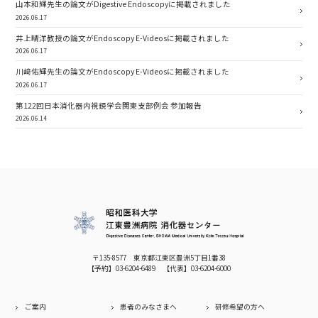
山本和輝先生の論文がDigestive Endoscopyに掲載されました
2026.06.17
井上晴洋教授の論文がEndoscopy E-Videosに掲載されました
2026.06.17
川﨑佑輝先生の論文がEndoscopy E-Videosに掲載されました
2026.06.17
第122回日本消化器内視鏡学会関東支部例会 参加報告
2026.06.14
〒135-8577 東京都江東区豊洲5丁目1番38
【予約】
03-6204-6489
【代表】
03-6204-6000
ご案内
患者のみなさまへ
研修希望の方へ