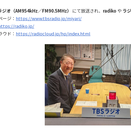
ラジオ（AM954kHz／FM90.5MHz）
にて放送され、
radiko
や
ラ
ページ：
https://www.tbsradio.jp/miyari/
https://radiko.jp/
ラウド：
https://radiocloud.jp/hp/index.html