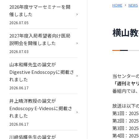
HOME
NEWS
2026年度サマーセミナーを開
催しました
2026.07.05
横山教
2027年度入局希望者向け医局
説明会を開催しました
2026.07.03
山本和輝先生の論文が
Digestive Endoscopyに掲載さ
当センターの
れました
「週刊ミヤ
2026.06.17
番組内では
井上晴洋教授の論文が
放送は以下
Endoscopy E-Videosに掲載さ
第1回：2025
れました
第2回：2025
2026.06.17
第3回：2025
第4回：2025
川﨑佑輝先生の論文が