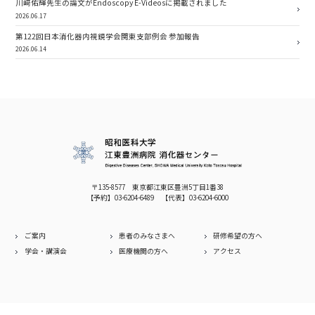
川﨑佑輝先生の論文がEndoscopy E-Videosに掲載されました
2026.06.17
第122回日本消化器内視鏡学会関東支部例会 参加報告
2026.06.14
〒135-8577 東京都江東区豊洲5丁目1番38
【予約】
03-6204-6489
【代表】
03-6204-6000
ご案内
患者のみなさまへ
研修希望の方へ
学会・講演会
医療機関の方へ
アクセス