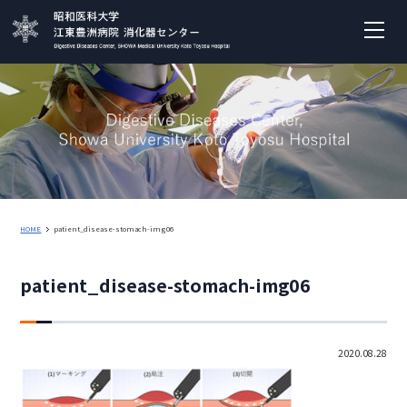
HOME
patient_disease-stomach-img06
patient_disease-stomach-img06
2020.08.28