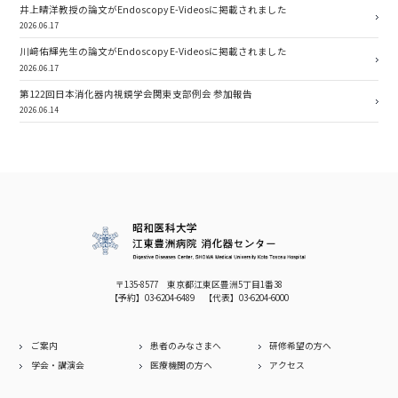
井上晴洋教授の論文がEndoscopy E-Videosに掲載されました
2026.06.17
川﨑佑輝先生の論文がEndoscopy E-Videosに掲載されました
2026.06.17
第122回日本消化器内視鏡学会関東支部例会 参加報告
2026.06.14
〒135-8577 東京都江東区豊洲5丁目1番38
【予約】
03-6204-6489
【代表】
03-6204-6000
ご案内
患者のみなさまへ
研修希望の方へ
学会・講演会
医療機関の方へ
アクセス