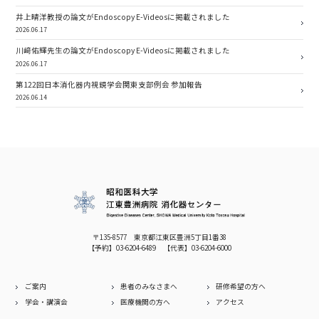
井上晴洋教授の論文がEndoscopy E-Videosに掲載されました
2026.06.17
川﨑佑輝先生の論文がEndoscopy E-Videosに掲載されました
2026.06.17
第122回日本消化器内視鏡学会関東支部例会 参加報告
2026.06.14
〒135-8577 東京都江東区豊洲5丁目1番38
【予約】
03-6204-6489
【代表】
03-6204-6000
ご案内
患者のみなさまへ
研修希望の方へ
学会・講演会
医療機関の方へ
アクセス