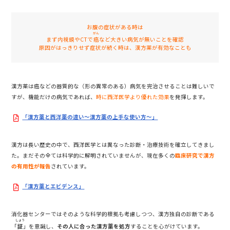
お腹の症状がある時は
がん
まず内視鏡やCTで
癌
など大きい病気が無いことを確認
原因がはっきりせず症状が続く時は、漢方薬が有効なことも
漢方薬は癌などの器質的な（形の異常のある）病気を完治させることは難しいで
すが、機能だけの病気であれば、
時に西洋医学より優れた効果
を発揮します。
「漢方薬と西洋薬の違い〜漢方薬の上手な使い方〜」
漢方は長い歴史の中で、西洋医学とは異なった診断・治療技術を確立してきまし
た。まだその全ては科学的に解明されていませんが、現在多くの
臨床研究で漢方
の有用性が報告
されています。
「漢方薬とエビデンス」
消化器センターではそのような科学的根拠も考慮しつつ、漢方独自の診断である
しょう
「
証
」を意識し、
その人に合った漢方薬を処方
することを心がけています。