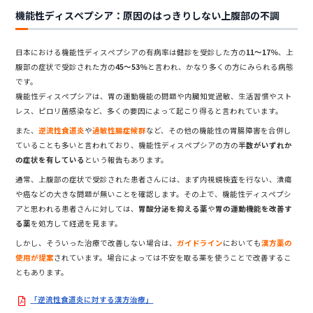
機能性ディスペプシア：原因のはっきりしない上腹部の不調
日本における機能性ディスペプシアの有病率は健診を受診した方の
11〜17％
、上
腹部の症状で受診された方の
45〜53％
と言われ、かなり多くの方にみられる病態
です。
機能性ディスペプシアは、胃の運動機能の問題や内臓知覚過敏、生活習慣やスト
レス、ピロリ菌感染など、多くの要因によって起こり得ると言われています。
また、
逆流性食道炎
や
過敏性腸症候群
など、その他の機能性の胃腸障害を合併し
ていることも多いと言われており、機能性ディスペプシアの方の
半数がいずれか
の症状を有している
という報告もあります。
通常、上腹部の症状で受診された患者さんには、まず内視鏡検査を行ない、潰瘍
や癌などの大きな問題が無いことを確認します。その上で、機能性ディスペプシ
アと思われる患者さんに対しては、
胃酸分泌を抑える薬
や
胃の運動機能を改善す
る薬
を処方して経過を見ます。
しかし、そういった治療で改善しない場合は、
ガイドライン
においても
漢方薬の
使用が提案
されています。場合によっては不安を取る薬を使うことで改善するこ
ともあります。
「逆流性食道炎に対する漢方治療」