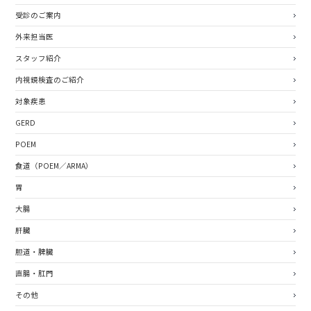
受診のご案内
外来担当医
スタッフ紹介
内視鏡検査のご紹介
対象疾患
GERD
POEM
食道（POEM／ARMA）
胃
⼤腸
肝臓
胆道・脾臓
直腸・肛門
その他