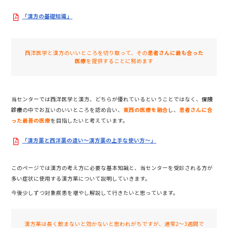
「漢方の基礎知識」
西洋医学と漢方のいいところを切り取って、その
患者さんに最も合った
医療
を提供することに努めます
当センターでは西洋医学と漢方、どちらが優れているということではなく、
保険
診療
の中でお互いのいいところを認め合い、
東西の医療を融合
し、
患者さんに合
った最善の医療
を目指したいと考えています。
「漢方薬と西洋薬の違い〜漢方薬の上手な使い方〜」
このページでは漢方の考え方に必要な基本知識と、当センターを受診される方が
多い症状に使用する漢方薬について説明していきます。
今後少しずつ対象疾患を増やし解説して行きたいと思っています。
漢方薬は長く飲まないと効かないと思われがちですが、通常2〜3週間で