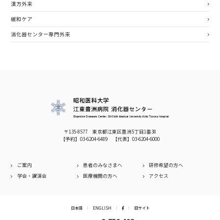
漢⽅外来
緩和ケア
消化器センター専門外来
〒135-8577 東京都江東区豊洲5丁目1番38
【予約】
03-6204-6489
【代表】
03-6204-6000
ご案内
患者のみなさまへ
研修希望の方へ
学会・講演会
医療機関の方へ
アクセス
日本語
ENGLISH
旧サイト